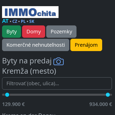
AT
•
CZ
•
PL
•
SK
Byty
Domy
Pozemky
Komerčné nehnuteľnosti
Prenájom
Byty na predaj
Kremža (mesto)
129.900 €
934.000 €