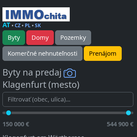
AT
•
CZ
•
PL
•
SK
Byty
Domy
Pozemky
Komerčné nehnuteľnosti
Prenájom
Byty na predaj
Klagenfurt (mesto)
150 000 €
544 900 €