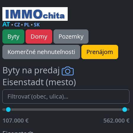
AT
•
CZ
•
PL
•
SK
Byty
Domy
Pozemky
Komerčné nehnuteľnosti
Prenájom
Byty na predaj
Eisenstadt (mesto)
107.000 €
562.000 €