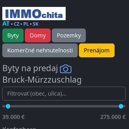
AT
•
CZ
•
PL
•
SK
Byty
Domy
Pozemky
Komerčné nehnuteľnosti
Prenájom
Byty na predaj
Bruck-Mürzzuschlag
39.000 €
275.000 €