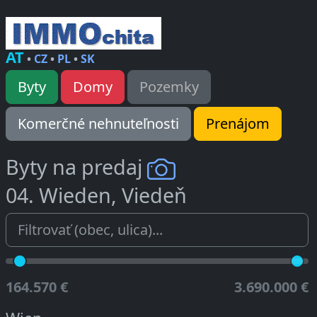
AT
•
CZ
•
PL
•
SK
Byty
Domy
Pozemky
Komerčné nehnuteľnosti
Prenájom
Byty na predaj
04. Wieden, Viedeň
164.570 €
3.690.000 €