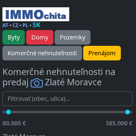
SK
AT
•
CZ
•
PL
•
Byty
Domy
Pozemky
Komerčné nehnuteľnosti
Prenájom
Komerčné nehnuteľnosti na
predaj
Zlaté Moravce
80.000 €
385.000 €