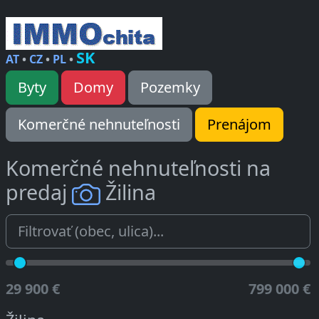
SK
AT
•
CZ
•
PL
•
Byty
Domy
Pozemky
Komerčné nehnuteľnosti
Prenájom
Komerčné nehnuteľnosti na
predaj
Žilina
29 900 €
799 000 €