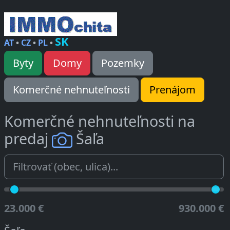
SK
AT
•
CZ
•
PL
•
Byty
Domy
Pozemky
Komerčné nehnuteľnosti
Prenájom
Komerčné nehnuteľnosti na
predaj
Šaľa
23.000 €
930.000 €