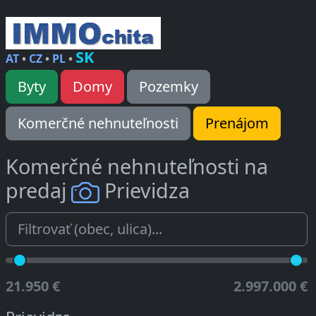
SK
AT
•
CZ
•
PL
•
Byty
Domy
Pozemky
Komerčné nehnuteľnosti
Prenájom
Komerčné nehnuteľnosti na
predaj
Prievidza
21.950 €
2.997.000 €