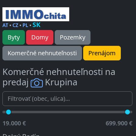
SK
AT
•
CZ
•
PL
•
Byty
Domy
Pozemky
Komerčné nehnuteľnosti
Prenájom
Komerčné nehnuteľnosti na
predaj
Krupina
19.000 €
699.900 €