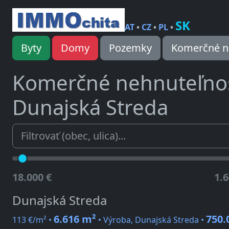
SK
AT
•
CZ
•
PL
•
Byty
Domy
Pozemky
Komerčné n
Komerčné nehnuteľnos
Dunajská Streda
18.000 €
1.6
Dunajská Streda
6.616 m²
750.
113 €/m² •
• Výroba, Dunajská Streda •