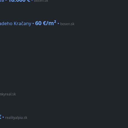
vá •
•
bosen.sk
60 €/m²
madeho Kračany •
•
bosen.sk
nkyreal.sk
€
•
realityalpia.sk