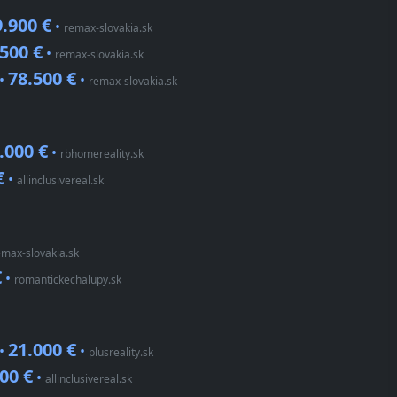
.900 €
•
remax-slovakia.sk
500 €
•
remax-slovakia.sk
78.500 €
 •
•
remax-slovakia.sk
.000 €
•
rbhomereality.sk
€
•
allinclusivereal.sk
emax-slovakia.sk
€
•
romantickechalupy.sk
21.000 €
 •
•
plusreality.sk
00 €
•
allinclusivereal.sk