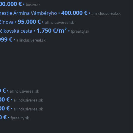
00.000 €
•
bosen.sk
400.000 €
mestie Ármina Vámbéryho •
•
allinclusivereal.sk
95.000 €
čínova •
•
allinclusivereal.sk
1.750 €/m²
číkovská cesta •
•
fpreality.sk
999 €
•
allinclusivereal.sk
 €
•
allinclusivereal.sk
00 €
•
allinclusivereal.sk
00 €
•
allinclusivereal.sk
0 €
•
fpreality.sk