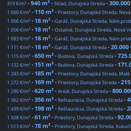
940 m²
300.000
319 €/m² •
• Sklad, Dunajská Streda •
110 m²
1 000 €/m² •
• Priestory, Dunajská Streda, Nová
18 m²
1 056 €/m² •
• Garáž, Dunajská Streda, Nám.priat
18 m²
1 056 €/m² •
• Ostatné, Dunajská Streda, Nová V
18 m²
1 083 €/m² •
• Garáž, Dunajská Streda, Nám.priat
18 m²
20.000 
1 111 €/m² •
• Garáž, Dunajská Streda •
650 m²
725.
1 115 €/m² •
• Budova, Dunajská Streda •
151 m²
171.
1 132 €/m² •
• Budova, Dunajská Streda •
185 m²
1 243 €/m² •
• Priestory, Dunajská Streda, Malé 
169 m²
215
1 272 €/m² •
• Priestory, Dunajská Streda •
620 m²
800.00
1 290 €/m² •
• Areál, Dunajská Streda •
356 m²
4
1 362 €/m² •
• Reštaurácia, Dunajská Streda •
198 m²
2
1 439 €/m² •
• Reštaurácia, Dunajská Streda •
61 m²
92.0
1 508 €/m² •
• Priestory, Dunajská Streda •
78 m²
1 513 €/m² •
• Priestory, Dunajská Streda, Kukuč