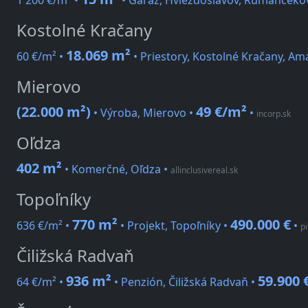
1 200 €/m² •
• Garáž, Hviezdoslavov, Rumančeko
Kostolné Kračany
18.069 m²
60 €/m² •
• Priestory, Kostolné Kračany, A
Mierovo
(22.000 m²)
49 €/m²
• Výroba, Mierovo •
•
incorp.sk
Oľdza
402 m²
• Komerčné, Oľdza
•
allinclusivereal.sk
Topoľníky
770 m²
490.000 €
636 €/m² •
• Projekt, Topoľníky •
•
pi
Čiližská Radvaň
936 m²
59.900 
64 €/m² •
• Penzión, Čiližská Radvaň •