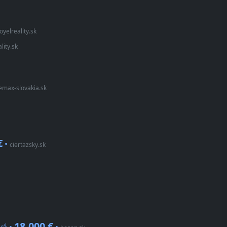
joyelreality.sk
lity.sk
emax-slovakia.sk
€
•
ciertazsky.sk
18.000 €