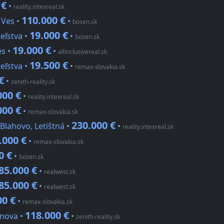
 €
•
reality.intexreal.sk
110.000 €
 Ves •
•
bosen.sk
19.000 €
eľstva •
•
bosen.sk
19.000 €
es •
•
allinclusivereal.sk
19.500 €
eľstva •
•
remax-slovakia.sk
€
•
zenith-reality.sk
000 €
•
reality.intexreal.sk
000 €
•
remax-slovakia.sk
230.000 €
Blahovo, Letištná •
•
reality.intexreal.sk
.000 €
•
remax-slovakia.sk
0 €
•
bosen.sk
85.000 €
•
realwest.sk
85.000 €
•
realwest.sk
00 €
•
remax-slovakia.sk
118.000 €
ínova •
•
zenith-reality.sk