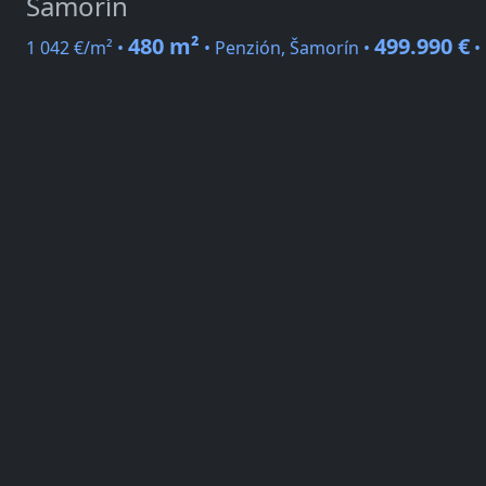
Šamorín
480 m²
499.990 €
1 042 €/m² •
• Penzión, Šamorín •
•