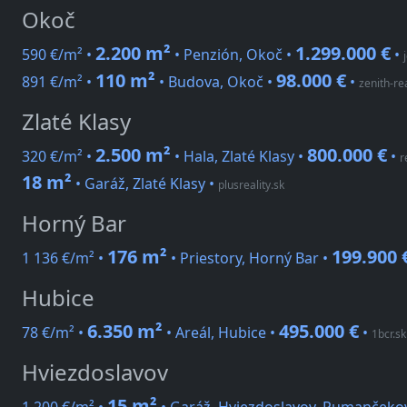
Okoč
2.200 m²
1.299.000 €
590 €/m² •
• Penzión, Okoč •
•
110 m²
98.000 €
891 €/m² •
• Budova, Okoč •
•
zenith-rea
Zlaté Klasy
2.500 m²
800.000 €
320 €/m² •
• Hala, Zlaté Klasy •
•
r
18 m²
• Garáž, Zlaté Klasy
•
plusreality.sk
Horný Bar
176 m²
199.900 
1 136 €/m² •
• Priestory, Horný Bar •
Hubice
6.350 m²
495.000 €
78 €/m² •
• Areál, Hubice •
•
1bcr.sk
Hviezdoslavov
15 m²