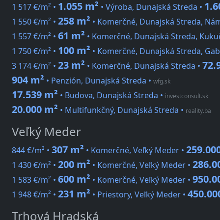
1.055 m²
1.6
1 517 €/m² •
• Výroba, Dunajská Streda •
258 m²
1 550 €/m² •
• Komerčné, Dunajská Streda, Ná
61 m²
1 557 €/m² •
• Komerčné, Dunajská Streda, Kuku
100 m²
1 750 €/m² •
• Komerčné, Dunajská Streda, Gab
23 m²
72.
3 174 €/m² •
• Komerčné, Dunajská Streda •
904 m²
• Penzión, Dunajská Streda
•
wfg.sk
17.539 m²
• Budova, Dunajská Streda
•
investconsult.sk
20.000 m²
• Multifunkčný, Dunajská Streda
•
reality.ba
Veľký Meder
307 m²
259.000
844 €/m² •
• Komerčné, Veľký Meder •
200 m²
286.0
1 430 €/m² •
• Komerčné, Veľký Meder •
600 m²
950.0
1 583 €/m² •
• Komerčné, Veľký Meder •
231 m²
450.00
1 948 €/m² •
• Priestory, Veľký Meder •
Trhová Hradská