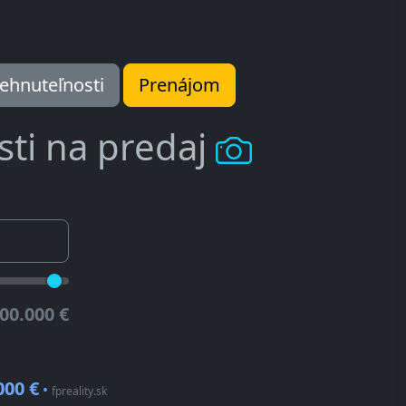
ehnuteľnosti
Prenájom
ti na predaj
00.000 €
000 €
•
fpreality.sk