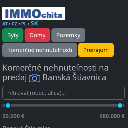
SK
AT
•
CZ
•
PL
•
Byty
Domy
Pozemky
Komerčné nehnuteľnosti
Prenájom
Komerčné nehnuteľnosti na
predaj
Banská Štiavnica
29.900 €
680.000 €