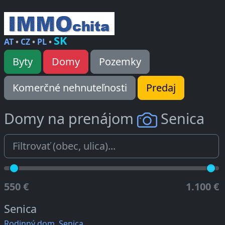
SK
AT
•
CZ
•
PL
•
Byty
Domy
Pozemky
Komerčné nehnuteľnosti
Predaj
Domy na prenájom
Senica
550 €
1.100 €
Senica
Rodinný dom, Senica