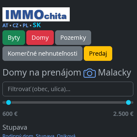
SK
AT
•
CZ
•
PL
•
Byty
Domy
Pozemky
Komerčné nehnuteľnosti
Predaj
Domy na prenájom
Malacky
600 €
2.500 €
Stupava
Rodinný dom, Stupava, Osiková