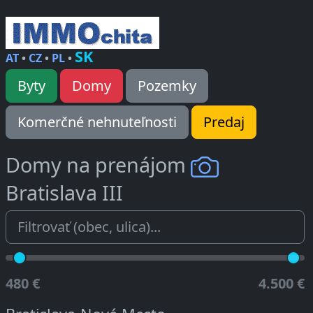
SK
AT
•
CZ
•
PL
•
Byty
Domy
Pozemky
Komerčné nehnuteľnosti
Predaj
Domy na prenájom
Bratislava III
480 €
4.500 €