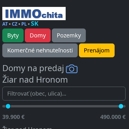
SK
AT
•
CZ
•
PL
•
Byty
Domy
Pozemky
Komerčné nehnuteľnosti
Prenájom
Domy na predaj
Žiar nad Hronom
39.900 €
490.000 €