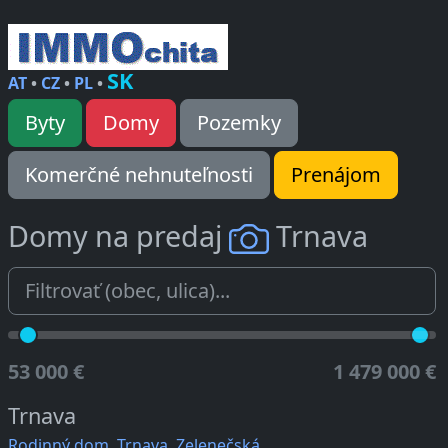
SK
AT
•
CZ
•
PL
•
Byty
Domy
Pozemky
Komerčné nehnuteľnosti
Prenájom
Domy na predaj
Trnava
53 000 €
1 479 000 €
Trnava
Rodinný dom, Trnava, Zelenečská