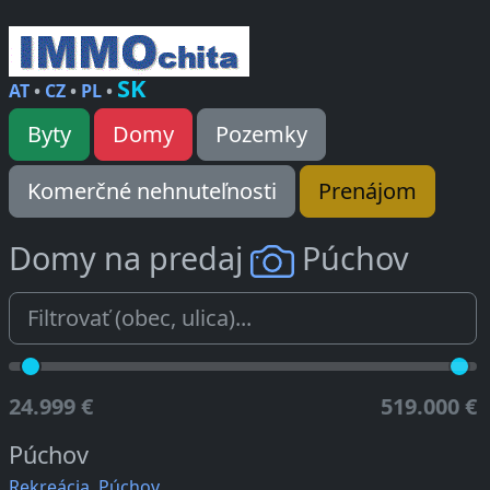
SK
AT
•
CZ
•
PL
•
Byty
Domy
Pozemky
Komerčné nehnuteľnosti
Prenájom
Domy na predaj
Púchov
24.999 €
519.000 €
Púchov
Rekreácia, Púchov