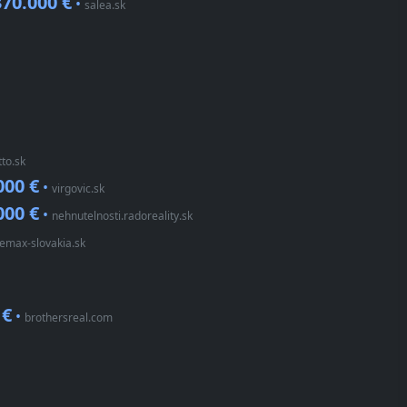
370.000 €
•
salea.sk
tto.sk
000 €
•
virgovic.sk
000 €
•
nehnutelnosti.radoreality.sk
emax-slovakia.sk
 €
•
brothersreal.com