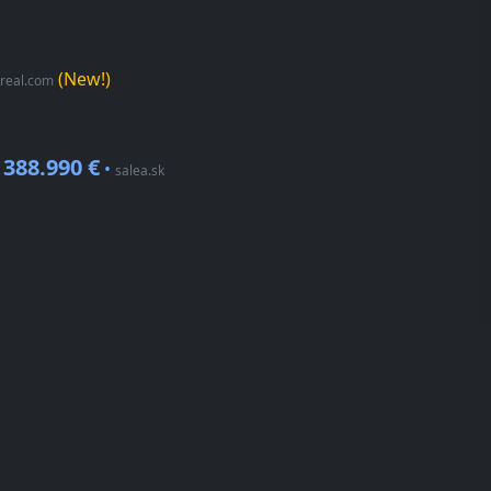
(New!)
nreal.com
388.990 €
•
•
salea.sk