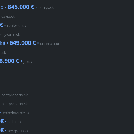
845.000 €
ho •
•
herrys.sk
ovakia.sk
 €
•
realwest.sk
nebyvanie.sk
649.000 €
ská •
•
orinreal.com
n.sk
8.900 €
•
jfb.sk
•
nestproperty.sk
•
nestproperty.sk
•
volnebyvanie.sk
 €
•
salea.sk
 €
•
aesgroup.sk