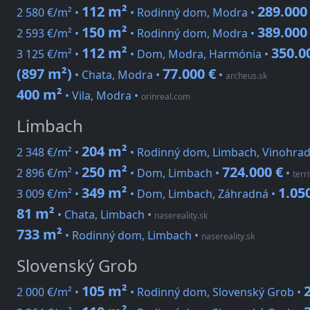
112 m²
289.000
2 580 €/m² •
• Rodinný dom, Modra •
150 m²
389.000
2 593 €/m² •
• Rodinný dom, Modra •
112 m²
350.0
3 125 €/m² •
• Dom, Modra, Harmónia •
(897 m²)
77.000 €
• Chata, Modra •
•
archeus.sk
400 m²
• Vila, Modra
•
orinreal.com
Limbach
204 m²
2 348 €/m² •
• Rodinný dom, Limbach, Vinohrad
250 m²
724.000 €
2 896 €/m² •
• Dom, Limbach •
•
terr
349 m²
1.05
3 009 €/m² •
• Dom, Limbach, Záhradná •
81 m²
• Chata, Limbach
•
nasereality.sk
733 m²
• Rodinný dom, Limbach
•
nasereality.sk
Slovenský Grob
105 m²
2 000 €/m² •
• Rodinný dom, Slovenský Grob •