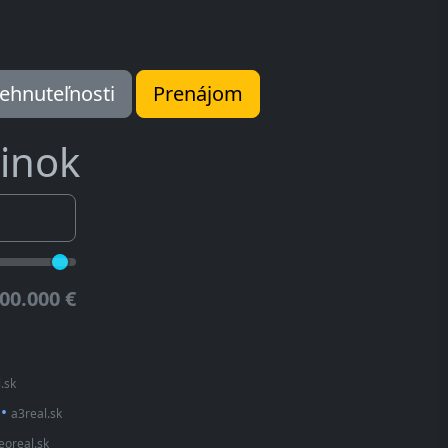
ehnuteľnosti
Prenájom
inok
00.000 €
.sk
•
a3real.sk
eoreal.sk