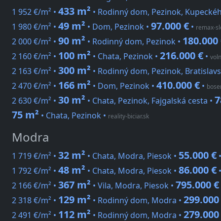
433 m²
1 952 €/m² •
• Rodinný dom, Pezinok, Kupecké
49 m²
97.000 €
1 980 €/m² •
• Dom, Pezinok •
•
remax-sl
90 m²
180.000
2 000 €/m² •
• Rodinný dom, Pezinok •
100 m²
216.000 €
2 160 €/m² •
• Chata, Pezinok •
•
vol
300 m²
2 163 €/m² •
• Rodinný dom, Pezinok, Bratislav
166 m²
410.000 €
2 470 €/m² •
• Dom, Pezinok •
•
bose
30 m²
7
2 630 €/m² •
• Chata, Pezinok, Fajgalská cesta •
75 m²
• Chata, Pezinok
•
reality-biciar.sk
Modra
32 m²
55.000 €
1 719 €/m² •
• Chata, Modra, Piesok •
48 m²
86.000 €
1 792 €/m² •
• Chata, Modra, Piesok •
367 m²
795.000 €
2 166 €/m² •
• Vila, Modra, Piesok •
129 m²
299.000
2 318 €/m² •
• Rodinný dom, Modra •
112 m²
279.000
2 491 €/m² •
• Rodinný dom, Modra •