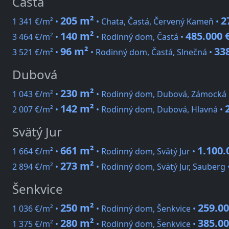
Častá
205 m²
2
1 341 €/m² •
• Chata, Častá, Červený Kameň •
140 m²
485.000 
3 464 €/m² •
• Rodinný dom, Častá •
96 m²
33
3 521 €/m² •
• Rodinný dom, Častá, Slnečná •
Dubová
230 m²
1 043 €/m² •
• Rodinný dom, Dubová, Zámocká
142 m²
2 007 €/m² •
• Rodinný dom, Dubová, Hlavná •
Svätý Jur
661 m²
1.100.
1 664 €/m² •
• Rodinný dom, Svätý Jur •
273 m²
2 894 €/m² •
• Rodinný dom, Svätý Jur, Sauberg 
Šenkvice
250 m²
259.00
1 036 €/m² •
• Rodinný dom, Šenkvice •
280 m²
385.00
1 375 €/m² •
• Rodinný dom, Šenkvice •