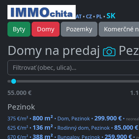
SK
AT
•
CZ
•
PL
•
Byty
Domy
Pozemky
Komerčné n
Domy na predaj
Pez
55.000 €
1.1
Pezinok
800 m²
299.900 €
375 €/m² •
• Dom, Pezinok •
•
neoreal
136 m²
85.000 €
625 €/m² •
• Rodinný dom, Pezinok •
388 m²
259.900 €
670 €/m² •
• Bungalov, Pezinok •
•
n