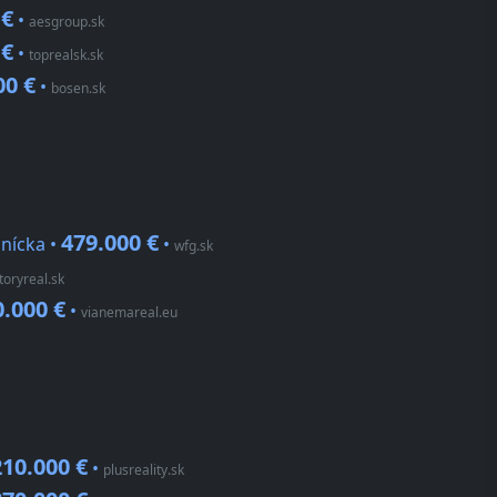
 €
•
aesgroup.sk
 €
•
toprealsk.sk
00 €
•
bosen.sk
479.000 €
nícka •
•
wfg.sk
itoryreal.sk
0.000 €
•
vianemareal.eu
210.000 €
•
plusreality.sk