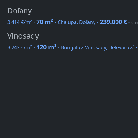
Doľany
70 m²
239.000 €
3 414 €/m² •
• Chalupa, Doľany •
•
ori
Vinosady
120 m²
3 242 €/m² •
• Bungalov, Vinosady, Delevarová 