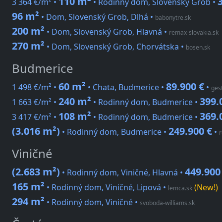
110 m²
3 364 €/m² •
• Rodinný dom, Slovenský Grob •
96 m²
• Dom, Slovenský Grob, Dlhá
•
babonytre.sk
200 m²
• Dom, Slovenský Grob, Hlavná
•
remax-slovakia.sk
270 m²
• Dom, Slovenský Grob, Chorvátska
•
bosen.sk
Budmerice
60 m²
89.900 €
1 498 €/m² •
• Chata, Budmerice •
•
ges
240 m²
399.
1 663 €/m² •
• Rodinný dom, Budmerice •
108 m²
369.
3 417 €/m² •
• Rodinný dom, Budmerice •
(3.016 m²)
249.900 €
• Rodinný dom, Budmerice •
•
r
Viničné
(2.683 m²)
449.900
• Rodinný dom, Viničné, Hlavná •
165 m²
• Rodinný dom, Viničné, Lipová
•
(New!)
lemca.sk
294 m²
• Rodinný dom, Viničné
•
svoboda-williams.sk