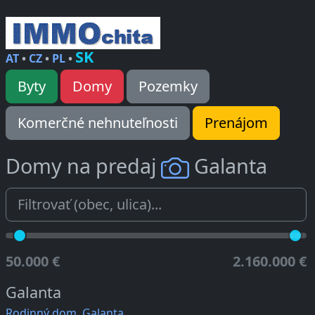
SK
AT
•
CZ
•
PL
•
Byty
Domy
Pozemky
Komerčné nehnuteľnosti
Prenájom
Domy na predaj
Galanta
50.000 €
2.160.000 €
Galanta
Rodinný dom, Galanta