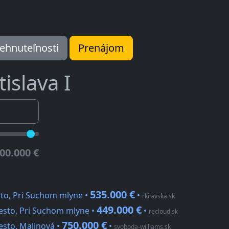
ehnuteľnosti
Prenájom
tislava I
00.000 €
535.000 €
sto, Pri Suchom mlyne •
•
rkilavska.sk
449.000 €
esto, Pri Suchom mlyne •
•
recloud.sk
750.000 €
esto, Malinová •
•
svoboda-williams.sk