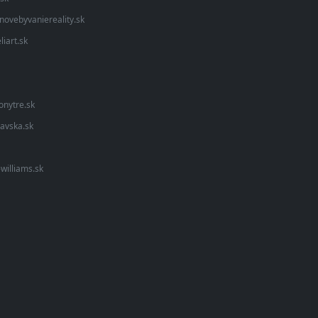
novebyvaniereality.sk
liart.sk
onytre.sk
lavska.sk
williams.sk