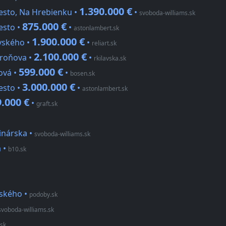
1.390.000 €
esto, Na Hrebienku •
•
svoboda-williams.sk
875.000 €
esto •
•
astonlambert.sk
1.900.000 €
ovského •
•
reliart.sk
2.100.000 €
droňova •
•
rkilavska.sk
599.000 €
ová •
•
bosen.sk
3.000.000 €
esto •
•
astonlambert.sk
9.000 €
•
graft.sk
inárska
•
svoboda-williams.sk
á
•
b10.sk
nského
•
podoby.sk
svoboda-williams.sk
.sk