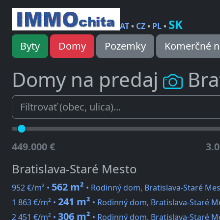
SK
AT
•
CZ
•
PL
•
Byty
Domy
Pozemky
Komerčné n
Domy na predaj
Bra
449.000 €
3.0
Bratislava-Staré Mesto
562 m²
952 €/m² •
• Rodinný dom, Bratislava-Staré Me
241 m²
1 863 €/m² •
• Rodinný dom, Bratislava-Staré M
306 m²
2 451 €/m² •
• Rodinný dom, Bratislava-Staré M