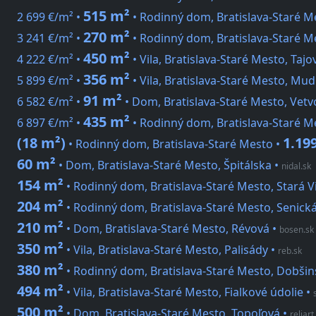
515 m²
2 699 €/m² •
• Rodinný dom, Bratislava-Staré M
270 m²
3 241 €/m² •
• Rodinný dom, Bratislava-Staré M
450 m²
4 222 €/m² •
• Vila, Bratislava-Staré Mesto, Taj
356 m²
5 899 €/m² •
• Vila, Bratislava-Staré Mesto, Mu
91 m²
6 582 €/m² •
• Dom, Bratislava-Staré Mesto, Vetv
435 m²
6 897 €/m² •
• Rodinný dom, Bratislava-Staré M
(18 m²)
1.19
• Rodinný dom, Bratislava-Staré Mesto •
60 m²
• Dom, Bratislava-Staré Mesto, Špitálska
•
nidal.sk
154 m²
• Rodinný dom, Bratislava-Staré Mesto, Stará V
204 m²
• Rodinný dom, Bratislava-Staré Mesto, Senick
210 m²
• Dom, Bratislava-Staré Mesto, Révová
•
bosen.sk
350 m²
• Vila, Bratislava-Staré Mesto, Palisády
•
reb.sk
380 m²
• Rodinný dom, Bratislava-Staré Mesto, Dobši
494 m²
• Vila, Bratislava-Staré Mesto, Fialkové údolie
•
500 m²
• Dom, Bratislava-Staré Mesto, Topoľová
•
reliart