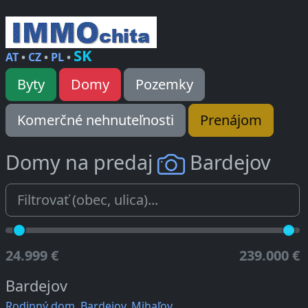
SK
AT
•
CZ
•
PL
•
Byty
Domy
Pozemky
Komerčné nehnuteľnosti
Prenájom
Domy na predaj
Bardejov
24.999 €
239.000 €
Bardejov
Rodinný dom, Bardejov, Mihaľov