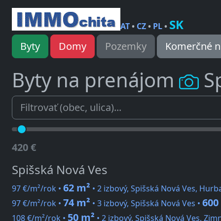
SK
AT
•
CZ
•
PL
•
Byty
Domy
Pozemky
Komerčné n
Byty na prenájom
S
420 €
Spišská Nová Ves
62 m²
97 €/m²/rok •
• 2 izbový, Spišská Nová Ves, Hur
74 m²
600
97 €/m²/rok •
• 3 izbový, Spišská Nová Ves •
50 m²
108 €/m²/rok •
• 2 izbový, Spišská Nová Ves, Zim