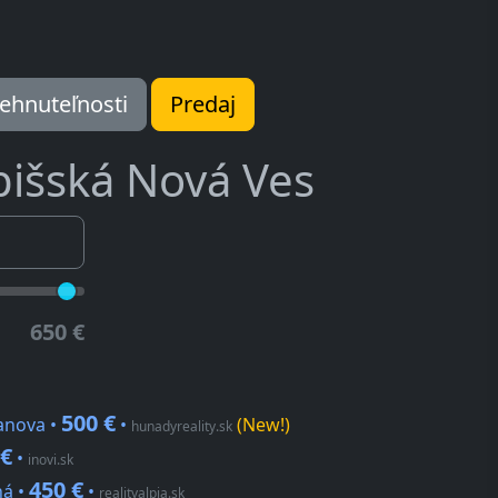
ehnuteľnosti
Predaj
pišská Nová Ves
650 €
500 €
banova •
•
(New!)
hunadyreality.sk
 €
•
inovi.sk
450 €
ná •
•
realityalpia.sk