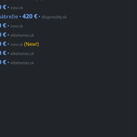
0 €
•
inovi.sk
420 €
nábrežie •
•
dlugoreality.sk
0 €
•
inovi.sk
0 €
•
elitehomes.sk
0 €
•
(New!)
inovi.sk
0 €
•
elitehomes.sk
0 €
•
elitehomes.sk