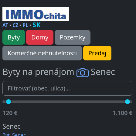
SK
AT
•
CZ
•
PL
•
Byty
Domy
Pozemky
Komerčné nehnuteľnosti
Predaj
Byty na prenájom
Senec
120 €
1.100 €
Senec
Byt, Senec