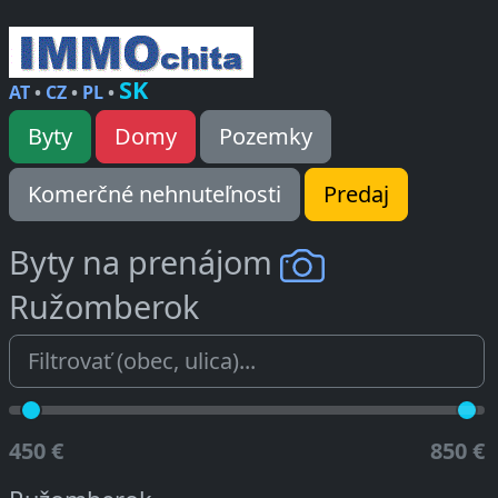
SK
AT
•
CZ
•
PL
•
Byty
Domy
Pozemky
Komerčné nehnuteľnosti
Predaj
Byty na prenájom
Ružomberok
450 €
850 €