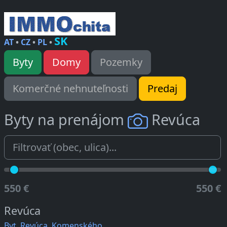
SK
AT
•
CZ
•
PL
•
Byty
Domy
Pozemky
Komerčné nehnuteľnosti
Predaj
Byty na prenájom
Revúca
550 €
550 €
Revúca
Byt, Revúca, Komenského