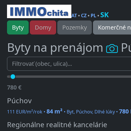
SK
AT
•
CZ
•
PL
•
Byty
Domy
Pozemky
Komerčné n
Byty na prenájom
P
780 €
Púchov
84 m²
780
111 EUR/m²/rok •
• Byt, Púchov, Dlhé lúky •
Regionálne realitné kancelárie