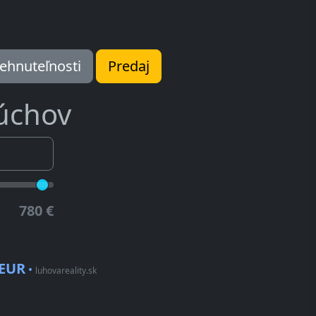
ehnuteľnosti
Predaj
úchov
780 €
 EUR
•
luhovareality.sk