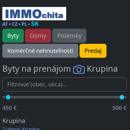
SK
AT
•
CZ
•
PL
•
Byty
Domy
Pozemky
Komerčné nehnuteľnosti
Predaj
Byty na prenájom
Krupina
450 €
500 €
Krupina
2 izbový, Krupina