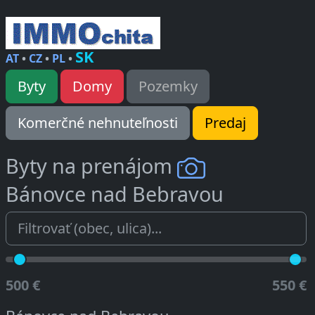
SK
AT
•
CZ
•
PL
•
Byty
Domy
Pozemky
Komerčné nehnuteľnosti
Predaj
Byty na prenájom
Bánovce nad Bebravou
500 €
550 €