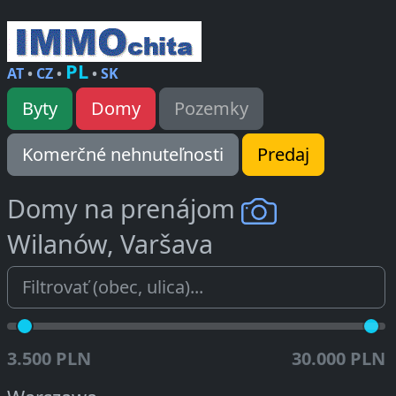
PL
AT
•
CZ
•
•
SK
Byty
Domy
Pozemky
Komerčné nehnuteľnosti
Predaj
Domy na prenájom
Wilanów, Varšava
3.500 PLN
30.000 PLN