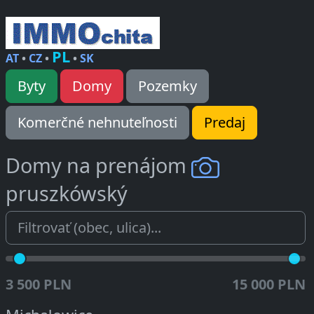
PL
AT
•
CZ
•
•
SK
Byty
Domy
Pozemky
Komerčné nehnuteľnosti
Predaj
Domy na prenájom
pruszkówský
3 500 PLN
15 000 PLN