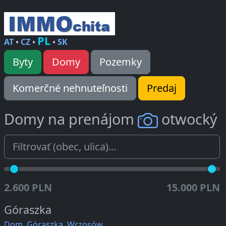
PL
AT
•
CZ
•
•
SK
Byty
Domy
Pozemky
Komerčné nehnuteľnosti
Predaj
Domy na prenájom
otwocký
2.600 PLN
15.000 PLN
Góraszka
Dom, Góraszka, Wrzosów