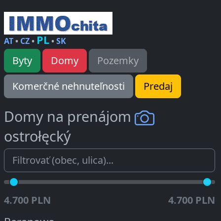
PL
AT
•
CZ
•
•
SK
Byty
Domy
Pozemky
Komerčné nehnuteľnosti
Predaj
Domy na prenájom
ostrołęcký
4.700 PLN
4.700 PLN