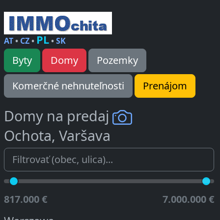
PL
AT
•
CZ
•
•
SK
Byty
Domy
Pozemky
Komerčné nehnuteľnosti
Prenájom
Domy na predaj
Ochota, Varšava
817.000 €
7.000.000 €