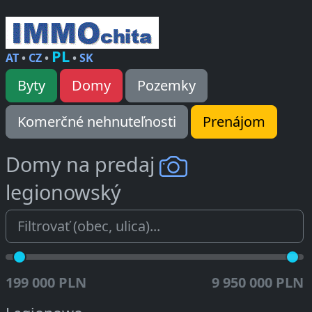
PL
AT
•
CZ
•
•
SK
Byty
Domy
Pozemky
Komerčné nehnuteľnosti
Prenájom
Domy na predaj
legionowský
199 000 PLN
9 950 000 PLN