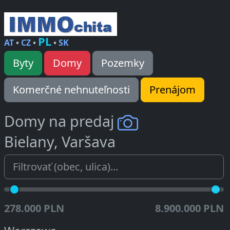
PL
AT
•
CZ
•
•
SK
Byty
Domy
Pozemky
Komerčné nehnuteľnosti
Prenájom
Domy na predaj
Bielany, Varšava
278.000 PLN
8.900.000 PLN