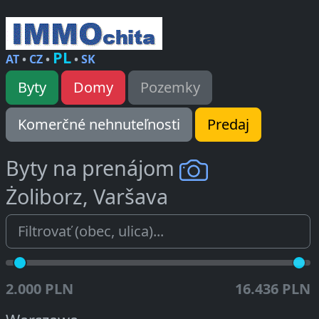
PL
AT
•
CZ
•
•
SK
Byty
Domy
Pozemky
Komerčné nehnuteľnosti
Predaj
Byty na prenájom
Żoliborz, Varšava
2.000 PLN
16.436 PLN