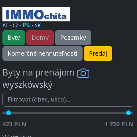
PL
AT
•
CZ
•
•
SK
Byty
Domy
Pozemky
Komerčné nehnuteľnosti
Predaj
Byty na prenájom
wyszkówský
423 PLN
1 750 PLN