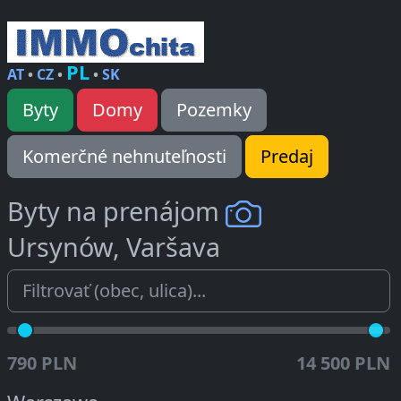
PL
AT
•
CZ
•
•
SK
Byty
Domy
Pozemky
Komerčné nehnuteľnosti
Predaj
Byty na prenájom
Ursynów, Varšava
790 PLN
14 500 PLN