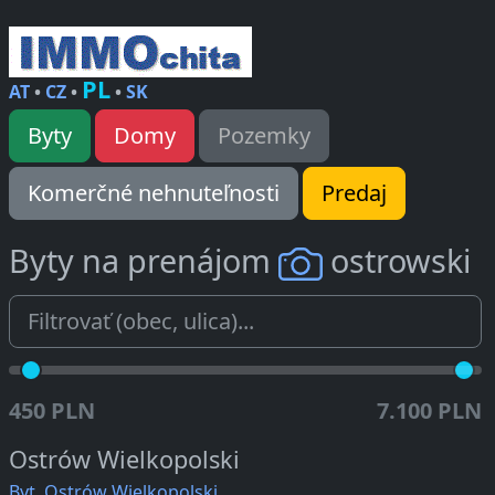
PL
AT
•
CZ
•
•
SK
Byty
Domy
Pozemky
Komerčné nehnuteľnosti
Predaj
Byty na prenájom
ostrowski
450 PLN
7.100 PLN
Ostrów Wielkopolski
Byt, Ostrów Wielkopolski