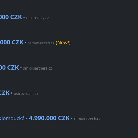
000 CZK
•
nextreality.cz
.000 CZK
•
(New!)
remax-czech.cz
000 CZK
•
smid-partners.cz
 CZK
•
ostrovrealit.cz
4.990.000 CZK
 Olomoucká •
•
remax-czech.cz