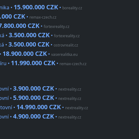
15.900.000 CZK
nika •
•
boreality.cz
.000 CZK
•
remax-czech.cz
7.800.000 CZK
•
fortexreality.cz
3.500.000 CZK
ká •
•
fortexreality.cz
3.500.000 CZK
ká •
•
ostrovrealit.cz
18.900.000 CZK
 •
•
vaserealitka.eu
11.990.000 CZK
íru •
•
remax-czech.cz
3.900.000 CZK
ovní •
•
nextreality.cz
5.900.000 CZK
ovní •
•
nextreality.cz
14.990.000 CZK
tovní •
•
nextreality.cz
4.900.000 CZK
ovní •
•
nextreality.cz