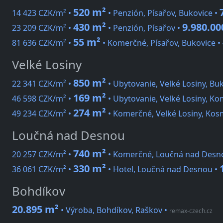
520 m²
14 423 CZK/m² •
• Penzión, Písařov, Bukovice •
430 m²
9.980.00
23 209 CZK/m² •
• Penzión, Písařov •
55 m²
81 636 CZK/m² •
• Komerčné, Písařov, Bukovice •
Velké Losiny
850 m²
22 341 CZK/m² •
• Ubytovanie, Velké Losiny, Bu
169 m²
46 598 CZK/m² •
• Ubytovanie, Velké Losiny, K
274 m²
49 234 CZK/m² •
• Komerčné, Velké Losiny, Ko
Loučná nad Desnou
740 m²
20 257 CZK/m² •
• Komerčné, Loučná nad Desn
330 m²
36 061 CZK/m² •
• Hotel, Loučná nad Desnou •
Bohdíkov
20.895 m²
• Výroba, Bohdíkov, Raškov
•
remax-czech.cz