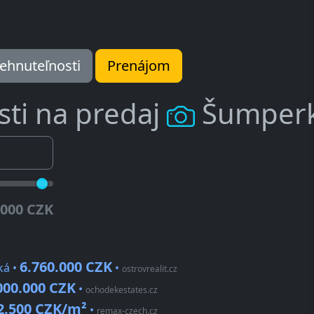
ehnuteľnosti
Prenájom
ti na predaj
Šumper
.000 CZK
6.760.000 CZK
ká •
•
ostrovrealit.cz
000.000 CZK
•
ochodekestates.cz
2.500 CZK/m²
•
remax-czech.cz