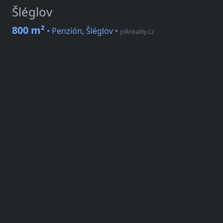
Šléglov
800 m²
• Penzión, Šléglov
•
jolkreality.cz