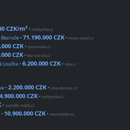
00 CZK/m²
•
realityorka.cz
71.190.000 CZK
a Bezruče •
•
remax-czech.cz
.000 CZK
•
ostrovrealit.cz
.000 CZK
•
bez-starosti.cz
6.200.000 CZK
á Loučka •
•
sbre.cz
2.200.000 CZK
va •
•
orka-olomouc.cz
4.900.000 CZK
•
realityorka.cz
K
•
swisslife-reality.cz
10.900.000 CZK
 •
•
vaserealitka.eu