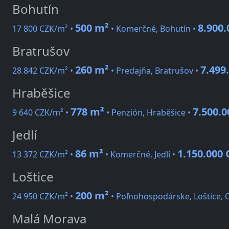
Bohutín
500 m²
8.900.
17 800 CZK/m² •
• Komerčné, Bohutín •
Bratrušov
260 m²
7.499
28 842 CZK/m² •
• Predajňa, Bratrušov •
Hraběšice
778 m²
7.500.
9 640 CZK/m² •
• Penzión, Hraběšice •
Jedlí
86 m²
1.150.000
13 372 CZK/m² •
• Komerčné, Jedlí •
Loštice
200 m²
24 950 CZK/m² •
• Poľnohospodárske, Loštice,
Malá Morava