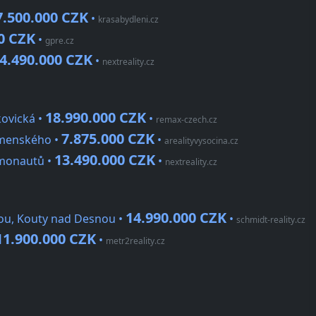
7.500.000 CZK
•
krasabydleni.cz
0 CZK
•
gpre.cz
4.490.000 CZK
•
nextreality.cz
18.990.000 CZK
kovická •
•
remax-czech.cz
7.875.000 CZK
omenského •
•
arealityvysocina.cz
13.490.000 CZK
smonautů •
•
nextreality.cz
14.990.000 CZK
ou, Kouty nad Desnou •
•
schmidt-reality.cz
11.900.000 CZK
•
metr2reality.cz