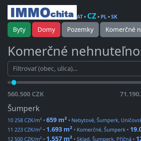
CZ
AT
•
•
PL
•
SK
Byty
Domy
Pozemky
Komerčné n
Komerčné nehnuteľnos
560.500 CZK
71.190
Šumperk
659 m²
10 258 CZK/m² •
• Nebytové, Šumperk, Uničovs
1.693 m²
19.
11 223 CZK/m² •
• Komerčné, Šumperk •
1.557 m²
1
12 500 CZK/m² •
• Sklad, Šumperk, Příčná •