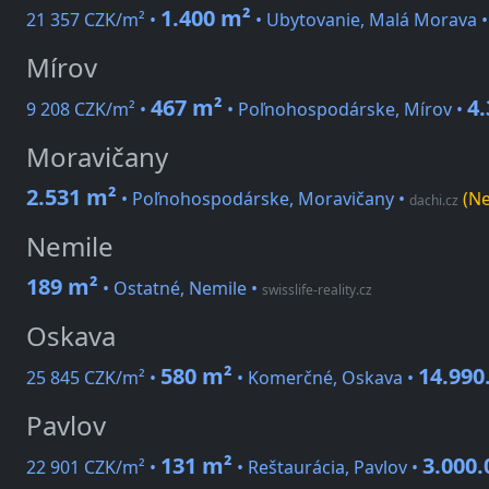
1.400 m²
21 357 CZK/m² •
• Ubytovanie, Malá Morava 
Mírov
467 m²
4
9 208 CZK/m² •
• Poľnohospodárske, Mírov •
Moravičany
2.531 m²
• Poľnohospodárske, Moravičany
•
(Ne
dachi.cz
Nemile
189 m²
• Ostatné, Nemile
•
swisslife-reality.cz
Oskava
580 m²
14.990
25 845 CZK/m² •
• Komerčné, Oskava •
Pavlov
131 m²
3.000.
22 901 CZK/m² •
• Reštaurácia, Pavlov •