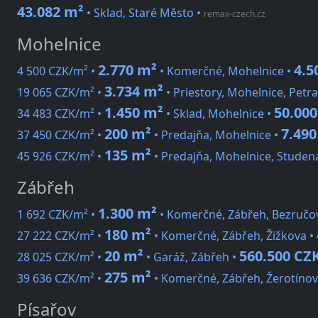
43.082 m²
• Sklad, Staré Město
•
remax-czech.cz
Mohelnice
2.770 m²
4.5
4 500 CZK/m² •
• Komerčné, Mohelnice •
3.734 m²
19 065 CZK/m² •
• Priestory, Mohelnice, Petr
1.450 m²
50.000
34 483 CZK/m² •
• Sklad, Mohelnice •
200 m²
7.490
37 450 CZK/m² •
• Predajňa, Mohelnice •
135 m²
45 926 CZK/m² •
• Predajňa, Mohelnice, Studen
Zábřeh
1.300 m²
1 692 CZK/m² •
• Komerčné, Zábřeh, Bezručo
180 m²
27 222 CZK/m² •
• Komerčné, Zábřeh, Žižkova •
20 m²
560.500 CZ
28 025 CZK/m² •
• Garáž, Zábřeh •
275 m²
39 636 CZK/m² •
• Komerčné, Zábřeh, Žerotínov
Písařov