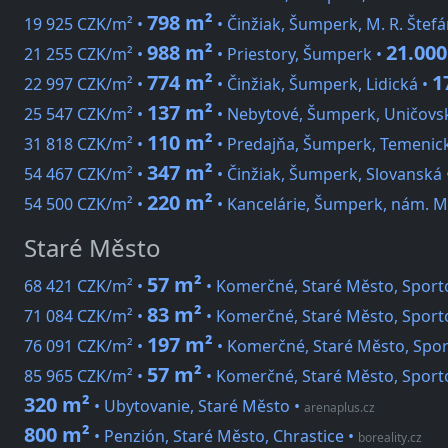
798 m²
19 925 CZK/m² •
• Činžiak, Šumperk, M. R. Štefá
988 m²
21.000
21 255 CZK/m² •
• Priestory, Šumperk •
774 m²
1
22 997 CZK/m² •
• Činžiak, Šumperk, Lidická •
137 m²
25 547 CZK/m² •
• Nebytové, Šumperk, Uničovs
110 m²
31 818 CZK/m² •
• Predajňa, Šumperk, Temenic
347 m²
54 467 CZK/m² •
• Činžiak, Šumperk, Slovanská
220 m²
54 500 CZK/m² •
• Kancelárie, Šumperk, nám. M
Staré Město
57 m²
68 421 CZK/m² •
• Komerčné, Staré Město, Sport
83 m²
71 084 CZK/m² •
• Komerčné, Staré Město, Sport
197 m²
76 091 CZK/m² •
• Komerčné, Staré Město, Spor
57 m²
85 965 CZK/m² •
• Komerčné, Staré Město, Sport
320 m²
• Ubytovanie, Staré Město
•
arenaplus.cz
800 m²
• Penzión, Staré Město, Chrastice
•
boreality.cz