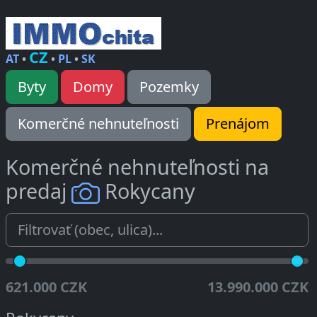
CZ
AT
•
•
PL
•
SK
Byty
Domy
Pozemky
Komerčné nehnuteľnosti
Prenájom
Komerčné nehnuteľnosti na
predaj
Rokycany
621.000 CZK
13.990.000 CZK