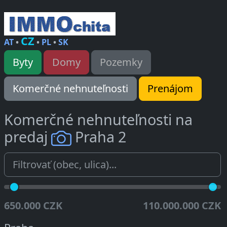
CZ
AT
•
•
PL
•
SK
Byty
Domy
Pozemky
Komerčné nehnuteľnosti
Prenájom
Komerčné nehnuteľnosti na
predaj
Praha 2
650.000 CZK
110.000.000 CZK