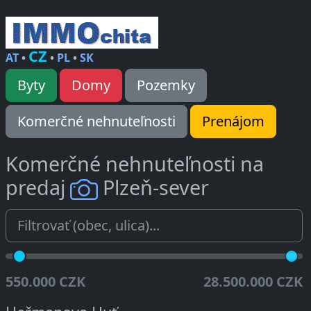
CZ
AT
•
•
PL
•
SK
Byty
Domy
Pozemky
Komerčné nehnuteľnosti
Prenájom
Komerčné nehnuteľnosti na
predaj
Plzeň-sever
550.000 CZK
28.500.000 CZK