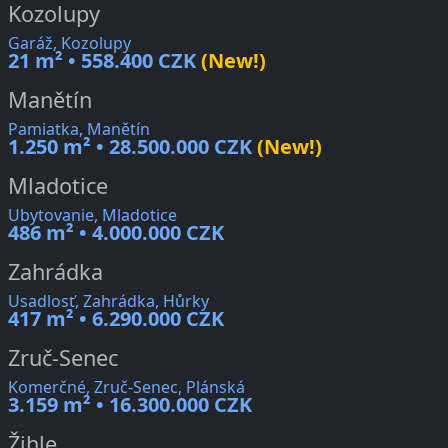
Kozolupy
Garáž, Kozolupy
21 m² • 558.400 CZK
(New!)
Manětín
Pamiatka, Manětín
1.250 m² • 28.500.000 CZK
(New!)
Mladotice
Ubytovanie, Mladotice
486 m² • 4.000.000 CZK
Zahrádka
Usadlosť, Zahrádka, Hůrky
417 m² • 6.290.000 CZK
Zruč-Senec
Komerčné, Zruč-Senec, Plánská
3.159 m² • 16.300.000 CZK
Žihle