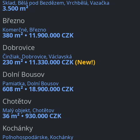
Sklad, Bělá pod Bezdězem, Vrchbělá, Vazačka
3.500 m²
Březno
Komerčné, Březno
380 m² • 11.900.000 CZK
Dobrovice
Činžiak, Dobrovice, Václavská
230 m² • 11.330.000 CZK
(New!)
Dolní Bousov
Pamiatka, Dolní Bousov
608 m² • 18.900.000 CZK
Chotětov
Malý objekt, Chotětov
36 m² • 930.000 CZK
Kochánky
Poľnohospodárske, Kochánky