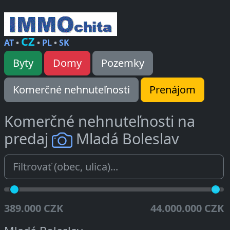
CZ
AT
•
•
PL
•
SK
Byty
Domy
Pozemky
Komerčné nehnuteľnosti
Prenájom
Komerčné nehnuteľnosti na
predaj
Mladá Boleslav
389.000 CZK
44.000.000 CZK