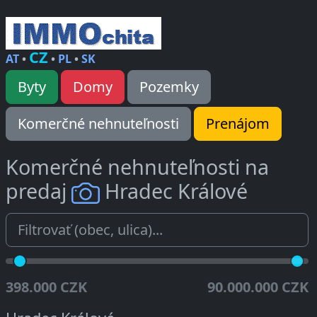
CZ
AT
•
•
PL
•
SK
Byty
Domy
Pozemky
Komerčné nehnuteľnosti
Prenájom
Komerčné nehnuteľnosti na
predaj
Hradec Králové
398.000 CZK
90.000.000 CZK