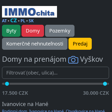
CZ
AT
•
•
PL
•
SK
Byty
Domy
Pozemky
Komerčné nehnuteľnosti
Predaj
Domy na prenájom
Vyškov
17.500 CZK
30.000 CZK
Ivanovice na Hané
Rodinný dom, Ivanovice na Hané, Chvalkovice na Hané