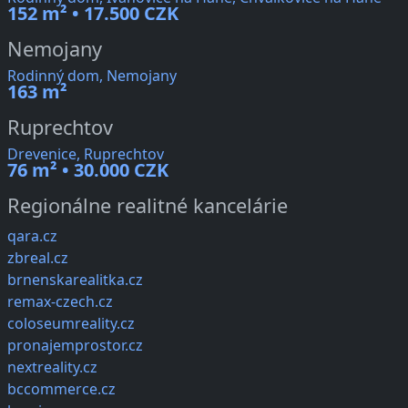
152 m² • 17.500 CZK
Nemojany
Rodinný dom, Nemojany
163 m²
Ruprechtov
Drevenice, Ruprechtov
76 m² • 30.000 CZK
Regionálne realitné kancelárie
qara.cz
zbreal.cz
brnenskarealitka.cz
remax-czech.cz
coloseumreality.cz
pronajemprostor.cz
nextreality.cz
bccommerce.cz