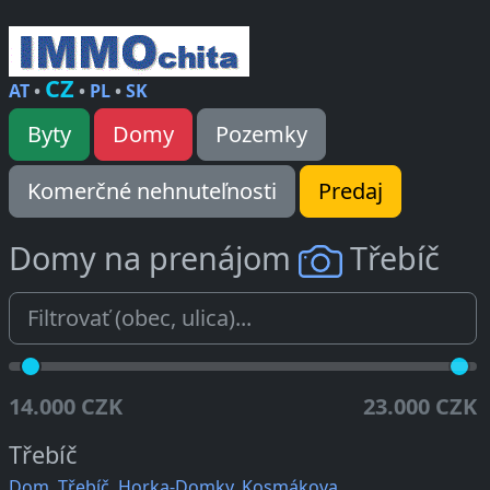
CZ
AT
•
•
PL
•
SK
Byty
Domy
Pozemky
Komerčné nehnuteľnosti
Predaj
Domy na prenájom
Třebíč
14.000 CZK
23.000 CZK
Třebíč
Dom, Třebíč, Horka-Domky, Kosmákova