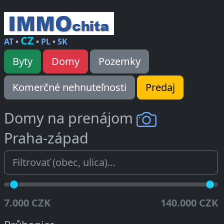
CZ
AT
•
•
PL
•
SK
Byty
Domy
Pozemky
Komerčné nehnuteľnosti
Predaj
Domy na prenájom
Praha-západ
7.000 CZK
140.000 CZK