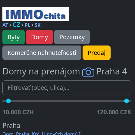
CZ
AT
•
•
PL
•
SK
Byty
Domy
Pozemky
Komerčné nehnuteľnosti
Predaj
Domy na prenájom
Praha 4
10.000 CZK
120.000 CZK
Praha
Dom, Praha, Krč, U nových domů I